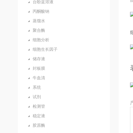
台盼蓝溶液
丙酮酸钠
蒸馏水
聚合酶
细胞分析
细胞生长因子
储存液
封板膜
牛血清
系统
试剂
检测管
稳定液
胶原酶