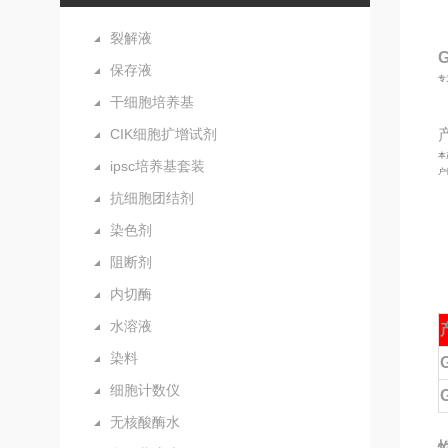
裂解液
保存液
专
干细胞培养基
CIK细胞扩增试剂
本
ipsc培养基套装
户
抗细胞团结剂
染色剂
阻断剂
内切酶
水溶液
染料
细胞计数仪
无核酸酶水