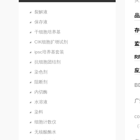
裂解液
品
保存液
存
干细胞培养基
CIK细胞扩增试剂
监
ipsc培养基套装
R
抗细胞团结剂
应
染色剂
阻断剂
B
内切酶
广
水溶液
染料
c
细胞计数仪
（
无核酸酶水