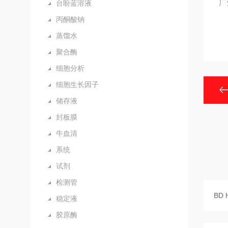
广
台盼蓝溶液
丙酮酸钠
蒸馏水
聚合酶
细胞分析
细胞生长因子
储存液
封板膜
牛血清
系统
试剂
检测管
稳定液
胶原酶