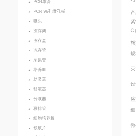
PCR单管
PCR 96孔微孔板
产
吸头
紧
C
冻存架
冻存盒
冻存管
规
采集管
灭
培养皿
助吸器
设
移液器
分液器
联排管
细
细胞培养板
微
载玻片