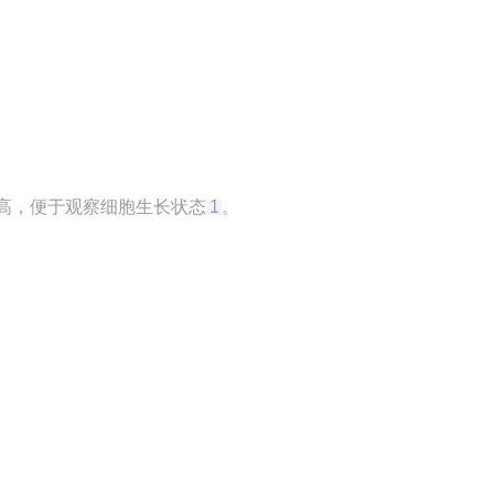
高，便于观察细胞生长状态‌
1
。