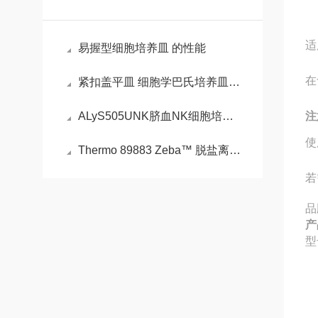
适
易握型细胞培养皿 的性能
在
紧扣盖平皿 细胞学巴氏培养皿 的性能
ALyS505UNK脐血NK细胞培养试剂盒
注
使
Thermo 89883 Zeba™ 脱盐离心柱、板和纯化柱，7K MWCO
若
品
产
型