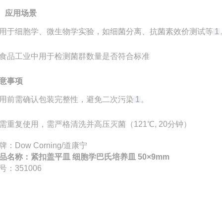
‌
应用场景
用于细胞学、微生物学实验，如细菌分离、抗菌素效价测试等‌
1
食品工业中用于检测菌群数量是否符合标准‌
意事项
用前需确认包装完整性，避免二次污染‌
1
。
需重复使用，需严格清洗并高压灭菌（121℃, 20分钟）‌
牌：Dow Corning/道康宁
品名称：
紧扣盖平皿 细胞学巴氏培养皿 50×9mm
号：351006