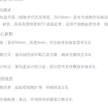
品概述
扣盖平皿（细胞学巴氏培养皿，50×9mm）是专为细胞学实验
）材质，具有高透明度和TC表面处理，适用于细胞贴壁培养、
核心参数
格
‌：直径50mm，高度9mm，符合标准实验室需求
1
2
。
菌方式
‌：伽马辐照或环氧乙烷灭菌，确保无菌状态
3
4
。
计特点
‌：紧扣盖设计防污染，部分型号支持叠放存储
3
5
。
应用场景
胞培养
‌：如贴壁细胞扩增、药物筛选
1
5
。
生物检测
‌：食品、环境样本的菌落计数
2
4
。