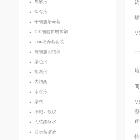
裂解液
货
保存液
规
干细胞培养基
CIK细胞扩增试剂
M
ipsc培养基套装
抗细胞团结剂
一
染色剂
培
阻断剂
内切酶
间
水溶液
染料
M
源
细胞计数仪
评
无核酸酶水
台盼蓝溶液
特