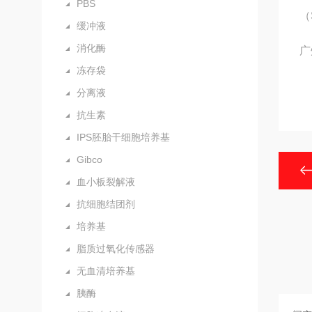
PBS
（
缓冲液
消化酶
广
冻存袋
分离液
抗生素
IPS胚胎干细胞培养基
Gibco
血小板裂解液
抗细胞结团剂
培养基
脂质过氧化传感器
无血清培养基
胰酶