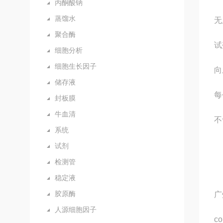
丙酮酸钠
蒸馏水
无
聚合酶
试
细胞分析
细胞生长因子
向
储存液
每
封板膜
牛血清
不
系统
试剂
检测管
稳定液
胶原酶
广
人源细胞因子
c