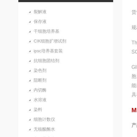
裂解液
货
保存液
规
干细胞培养基
CIK细胞扩增试剂
Th
ipsc培养基套装
S
抗细胞团结剂
G
染色剂
胞
阻断剂
能
内切酶
具
水溶液
M
染料
细胞计数仪
产
无核酸酶水