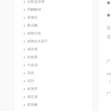
台盼蓝溶液
◆
丙酮酸钠
◆
蒸馏水
聚合酶
适
细胞分析
适
细胞生长因子
储存液
封板膜
广
牛血清
系统
c
试剂
（
检测管
广
稳定液
胶原酶