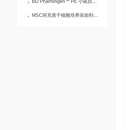
BD Pharmingen™ PE 小鼠抗小鼠 CD36的介绍
MSC间充质干细胞培养添加剂细胞扩增的“关键赋能包”