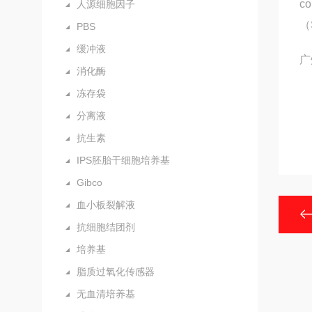
c
人源细胞因子
（
PBS
缓冲液
广
消化酶
冻存袋
分离液
抗生素
IPS胚胎干细胞培养基
Gibco
血小板裂解液
抗细胞结团剂
培养基
脂质过氧化传感器
无血清培养基