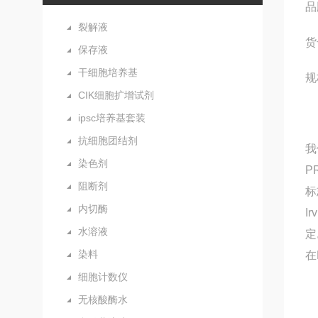
品牌
裂解液
货
保存液
干细胞培养基
规
CIK细胞扩增试剂
ipsc培养基套装
抗细胞团结剂
我
染色剂
P
阻断剂
标
内切酶
I
水溶液
定
染料
在
细胞计数仪
无核酸酶水