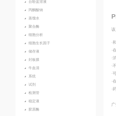
台盼蓝溶液
丙酮酸钠
P
蒸馏水
聚合酶
该
细胞分析
·
细胞生长因子
·
储存液
·
封板膜
·
牛血清
·
系统
·
试剂
·
检测管
稳定液
广
胶原酶