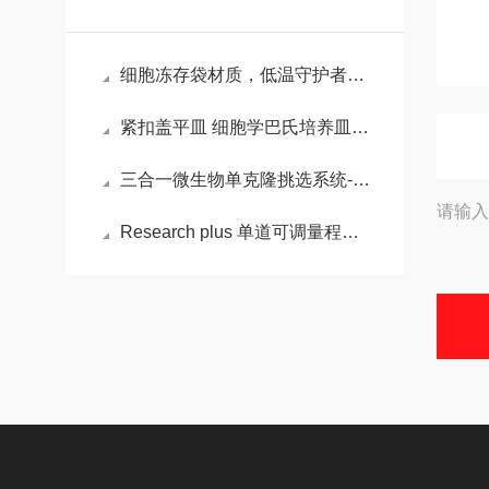
细胞冻存袋材质，低温守护者的科学与艺术
紧扣盖平皿 细胞学巴氏培养皿 的性能
三合一微生物单克隆挑选系统-英诺维尔
请输入
Research plus 单道可调量程移液器的特性