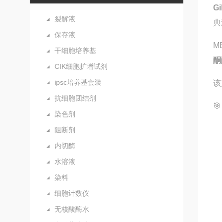
G
裂解液
典
保存液
M
干细胞培养基
酮
CIK细胞扩增试剂
ipsc培养基套装
该
抗细胞团结剂

染色剂
阻断剂
内切酶
水溶液
染料
细胞计数仪
无核酸酶水