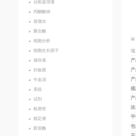
台盼蓝溶液
丙酮酸钠
蒸馏水
聚合酶

细胞分析
细胞生长因子
项
储存液
产
产
封板膜
产
牛血清
规
系统
产
试剂
浓
检测管
平
稳定液
包
胶原酶
不