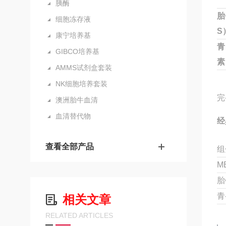
胰酶
胎
细胞冻存液
S
康宁培养基
青
GIBCO培养基
素
AMMS试剂盒套装
NK细胞培养套装
完
澳洲胎牛血清
血清替代物
经
查看全部产品
组
M
胎
青
相关文章
RELATED ARTICLES