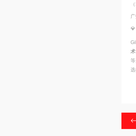
（
广

G
术
等
选