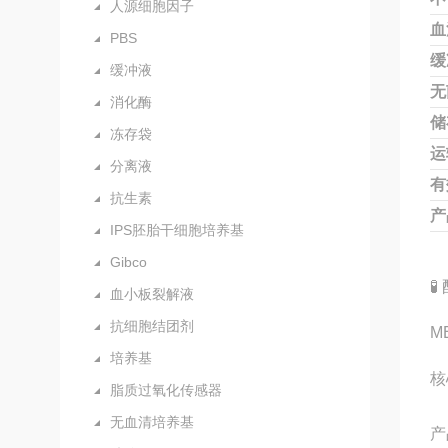
人源细胞因子
血
PBS
缓
缓冲液
无
消化酶
储
冻存袋
运
分离液
有
抗生素
产
IPS胚胎干细胞培养基
Gibco

血小板裂解液
抗细胞结团剂
M
培养基
核
脂质过氧化传感器
无血清培养基
产