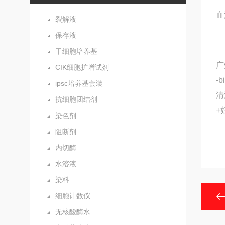
血
裂解液
保存液
干细胞培养基
广
CIK细胞扩增试剂
-
ipsc培养基套装
清
抗细胞团结剂
+
染色剂
阻断剂
内切酶
水溶液
染料
细胞计数仪
无核酸酶水