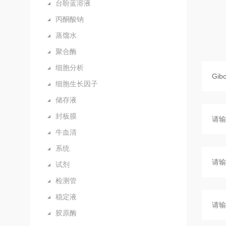
台盼蓝溶液
丙酮酸钠
蒸馏水
聚合酶
细胞分析
细胞生长因子
储存液
封板膜
牛血清
系统
试剂
检测管
稳定液
胶原酶