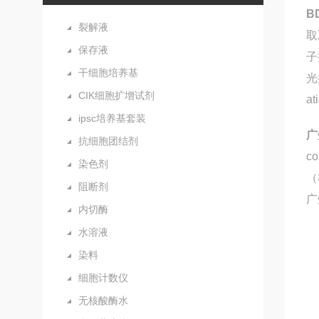
B
裂解液
取
保存液
子
干细胞培养基
光
CIK细胞扩增试剂
a
ipsc培养基套装
广
抗细胞团结剂
c
染色剂
（
阻断剂
广
内切酶
水溶液
染料
细胞计数仪
无核酸酶水