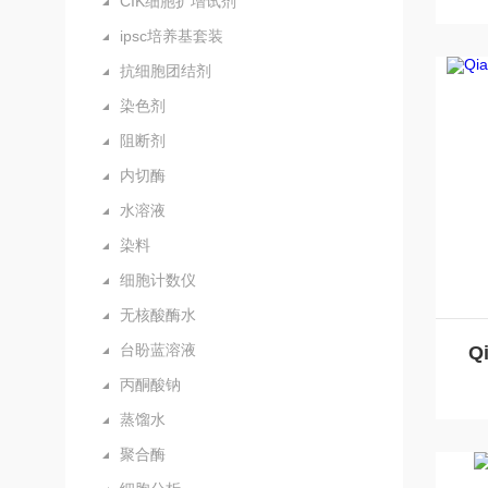
CIK细胞扩增试剂
ipsc培养基套装
抗细胞团结剂
染色剂
阻断剂
内切酶
水溶液
染料
细胞计数仪
无核酸酶水
台盼蓝溶液
丙酮酸钠
蒸馏水
聚合酶